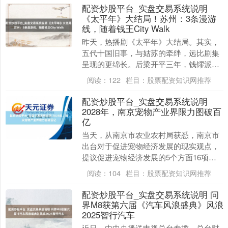
配资炒股平台_实盘交易系统说明
《太平年》大结局！苏州：3条漫游
线，随着钱王City Walk
昨天，热播剧《太平年》大结局。其实，
五代十国旧事，与姑苏的牵绊，远比剧集
呈现的更绵长。后梁开平三年，钱镠派第
六子钱元璙驻防苏州，任中吴军节度使。
阅读：
122
栏目：
股票配资知识网推荐
自此，苏州成为吴....
配资炒股平台_实盘交易系统说明
2028年，南京宠物产业界限力图破百
亿
当天，从南京市农业农村局获悉，南京市
出台对于促进宠物经济发展的现实观点，
提议促进宠物经济发展的5个方面16项任
务。到2028年，全市宠物产业界限力图冲
阅读：
104
栏目：
股票配资知识网推荐
破100亿....
配资炒股平台_实盘交易系统说明 问
界M8获第六届《汽车风浪盛典》风浪
2025智行汽车
近日，由中央播送电视总台专揽、总台财