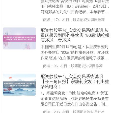
新京报记者 贺俊怡 制作 高晨光 ▲新京报
咱们视频出品（ID：wevideo） 2月13日，
河南郏县的刘先生告诉记者，本年春节返
乡技能，他借用村委会办公室手脚临....
阅读：
174
栏目：
股票配资知识网推荐
配资炒股平台_实盘交易系统说明 从
重庆果园到国外餐饮店 “80后”助柠檬
买环球、卖环球
中新网重庆2月14日电 题：从重庆果园到
国外餐饮店 “80后”助柠檬买环球、卖环球
作家 张旭 “在白俄罗斯的餐馆吃了顿饭，
他们在餐桌上对柠檬的需求，让我看到
阅读：
96
栏目：
股票配资知识网推荐
柠....
配资炒股平台_实盘交易系统说明
【长三角日报】宗馥莉突发！刊出娃
哈哈电商！
1、宗馥莉突发！刊出娃哈哈电商！ 凭证
企查查信息清晰，杭州娃哈哈电子商务有
限公司已于近日发布刊出备案公告，刊出
原因为“方案驱散”，公告期自2026年2月5
阅读：
206
栏目：
股票配资论坛是什么