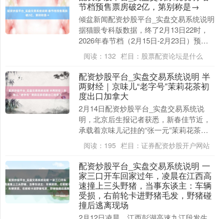
节档预售票房破2亿，第别称是→
倾盆新闻配资炒股平台_实盘交易系统说明
据猫眼专科版数据，终了2月13日22时，
2026年春节档（2月15日-2月23日）预售
总票房破2亿。 《奔突东谈主生3》....
阅读：
132
栏目：
股票配资论坛是什么
配资炒股平台_实盘交易系统说明 半
两财经｜京味儿“老字号”茉莉花茶初
度出口加拿大
2月14日配资炒股平台_实盘交易系统说
明，北京后生报记者获悉，新春佳节近，
承载着京味儿记挂的“张一元”茉莉花茶以
自主品牌体式初度出海。4500余斤，价值
阅读：
195
栏目：
证券配资炒股开户网站
10余万....
配资炒股平台_实盘交易系统说明 一
家三口开车回家过年，凌晨在江西高
速撞上三头野猪，当事东谈主：车辆
受损，右前轮卡进野猪毛发，野猪碰
撞后逃离现场
2月12日凌晨，江西彭湖高速九江段发生