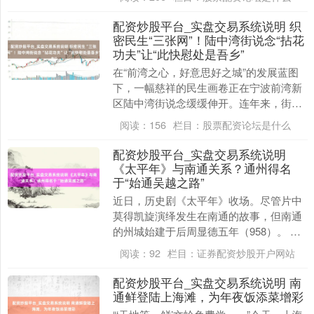
日至3....
配资炒股平台_实盘交易系统说明 织
密民生“三张网”！陆中湾街说念“拈花
功夫”让“此快慰处是吾乡”
在“前湾之心，好意思好之城”的发展蓝图
下，一幅慈祥的民生画卷正在宁波前湾新
区陆中湾街说念缓缓伸开。连年来，街说
念恒久将保险和改善民生动作责任要点，
阅读：
156
栏目：
股票配资论坛是什么
探索造成一套“....
配资炒股平台_实盘交易系统说明
《太平年》与南通关系？通州得名
于“始通吴越之路”
近日，历史剧《太平年》收场。尽管片中
莫得凯旋演绎发生在南通的故事，但南通
的州城始建于后周显德五年（958）。 据
《资治通鉴》纪录，显德五年正月，周世
阅读：
92
栏目：
证券配资炒股开户网站
宗柴荣兵锋所....
配资炒股平台_实盘交易系统说明 南
通鲜登陆上海滩，为年夜饭添菜增彩