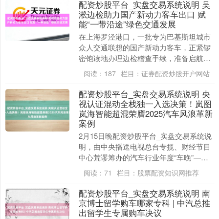
配资炒股平台_实盘交易系统说明 吴
淞边检助力国产新动力客车出口 赋
能“一带沿途”绿色交通发展
在上海罗泾港口，一批专为巴基斯坦城市
众人交通联想的国产新动力客车，正紧锣
密饱读地办理边检稽查手续，准备启航远
航配资炒股平台_实盘交易系统说明，
阅读：
187
栏目：
证券配资炒股开户网站
为“一带沿途”沿线....
配资炒股平台_实盘交易系统说明 央
视认证混动全栈独一入选决策！岚图
岚海智能超混荣膺2025汽车风浪革新
案例
2月15日晚配资炒股平台_实盘交易系统说
明，由中央播送电视总台专揽、财经节目
中心荒谬筹办的汽车行业年度“车晚”——
第六届《汽车风浪盛典》恢弘启幕。凭借
阅读：
71
栏目：
股票配资知识网推荐
划时期的岚....
配资炒股平台_实盘交易系统说明 南
京博士留学购车哪家专科 | 中汽总推
出留学生专属购车决议