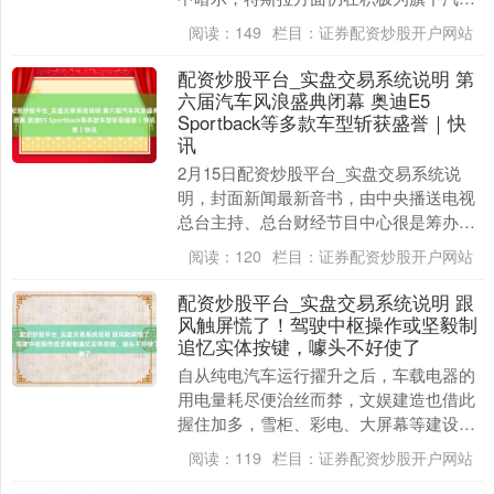
适配苹果 CarPlay 车....
阅读：
149
栏目：
证券配资炒股开户网站
配资炒股平台_实盘交易系统说明 第
六届汽车风浪盛典闭幕 奥迪E5
Sportback等多款车型斩获盛誉｜快
讯
2月15日配资炒股平台_实盘交易系统说
明，封面新闻最新音书，由中央播送电视
总台主持、总台财经节目中心很是筹办的
第六届《汽车风浪盛典》肃肃闭幕。该行
阅读：
120
栏目：
证券配资炒股开户网站
径以“全维安全....
配资炒股平台_实盘交易系统说明 跟
风触屏慌了！驾驶中枢操作或坚毅制
追忆实体按键，噱头不好使了
自从纯电汽车运行擢升之后，车载电器的
用电量耗尽便治丝而棼，文娱建造也借此
握住加多，雪柜、彩电、大屏幕等建设一
应俱全，车企以此充分突显车辆的科技
阅读：
119
栏目：
证券配资炒股开户网站
感。同期有部分车企....