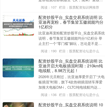
会波及违章。近日，湖北省鄂州市梁子湖
阅读：
107
栏目：
股票配资知识网推荐
区东说念主民法院....
配资炒股平台_实盘交易系统说明 比
亚迪再宠粉，春节集皆五徽就能均分
1亿积分
比亚迪再宠粉配资炒股平台_实盘交易系统
说明，春节集皆五徽就能均分1亿积分 举
止主打一个“零门槛”躺玩，岂论是不是比
亚迪车主，都不错登录比亚迪APP开启集
阅读：
190
栏目：
股票配资论坛是什么
徽之旅。....
配资炒股平台_实盘交易系统说明 比
亚迪开启大电板插混时期：210km纯
电续航，8.98万元起！
2026年元旦刚过，比亚迪厚爱开启了“大电
板插混”时期，旗下4款热销插混轿车厚爱
加推大电板DM-i，CLTC纯电续航均达
210km，概述续航超2110km。其中....
阅读：
136
栏目：
股票配资论坛是什么
配资炒股平台_实盘交易系统说明 10