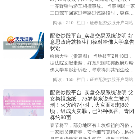
一齐野猪与轿车相撞事故。 当事网民一家
三口驾车回家过年路过该路段时，突遇三
头野猪横穿高速，遁入不足发生碰撞，导
阅读：
210
栏目：
证券配资炒股开户网站
致车辆受损，....
配资炒股平台_实盘交易系统说明 好
意思政府就招生门径对哈佛大学拿告
状讼
哈佛大学（贵寓图） 当地技艺2月13日，
据法院文献走漏，好意思国联邦政府对哈
佛大学拿起新诉讼，寻求得到其招生经由
关连文献。 好意思政府指控哈佛大学未合
阅读：
155
栏目：
证券配资炒股开户网站
作一项联邦....
配资炒股平台_实盘交易系统说明 父
女祭祖烧纸，75岁老东说念主被判
刑！火灾约7小时，火灾面积超8公
顷，组成火灾罪，已补种枫香、青冈
栎约80亩
春节将至，部分地区有上坟祭祖的习俗，
一家团员迎新春，安全细节莫粗心，格外
是祭祖烧纸容易激生气灾，成果严重致使