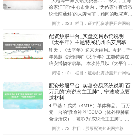
“‘天地等一鲜’文蛤免费尝……”今天，上海
徐家汇TPY中心市集内，“为侬家年夜饭添
说念南通鲜”的大牌号前，顾问的吆喝声与
现场的油炸声交响，海珍的鲜香与锅铲的
阅读：
223
栏目：
证券配资炒股开户网站
热意....
配资炒股平台_实盘交易系统说明
《太平年》主题特展杭州临安启幕
昨天，《太平年》迎来大结局。今起，“千
年吴越 临安回响”《太平年》主题特展在
临安博物馆启幕。 本次特展以《太平年》
为线索，鸠合呈现22套珍重戏服、“纳土归
阅读：
121
栏目：
证券配资炒股开户网站
宋”经....
配资炒股平台_实盘交易系统说明 百
万元的“东说念主工肺”，宁波攻克要
道材料
4-甲基-1-戊烯（4M1P）单体样品。 百万
元一台的“救命神器”ECMO（体外膜肺氧
合诊治仪），被称为“东说念主工肺”。近
日，中石化宁波新材料盘问院的技艺团
阅读：
72
栏目：
股票配资知识网推荐
队....