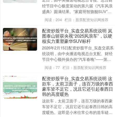
经节目中心极度策动的第六届《汽车风浪
盛典》圆满结果。“家庭明智旗舰SUV”问
界M8亮相盛典，荣获“风浪2025智行汽
阅读：
204
栏目：
股票配资知识网推荐
车”荣誉....
配资炒股平台_实盘交易系统说明 岚
图泰山斩获央视“2025风浪车”，以硬
核实力重塑豪华SUV标杆
2026年2月15日配资炒股平台_实盘交易系
统说明，由中央播送电视总台支配、财经
节目中心额外操办的“汽车春晚”——第六
届《汽车风浪盛典》慎重启幕。岚图汽车
阅读：
77
栏目：
股票配资知识网推荐
旗下新....
配资炒股平台_实盘交易系统说明 这
款车，太前卫面子，连百万级的泰西
豪车皆不足它，况且它还引起泰西日
韩的高度暖热
这款车，太前卫面子，连百万级的泰西豪
车皆不足它，况且它还引起泰西日韩的高
度暖热。这即是小米往常公布的造车磋议