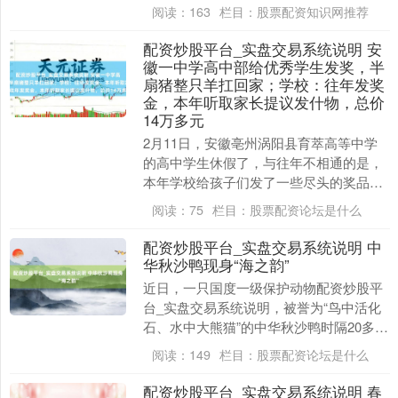
得回了五项紧要冲破，并展示了小米科研
阅读：
163
栏目：
股票配资知识网推荐
的第一个恶果：小....
配资炒股平台_实盘交易系统说明 安
徽一中学高中部给优秀学生发奖，半
扇猪整只羊扛回家；学校：往年发奖
金，本年听取家长提议发什物，总价
14万多元
2月11日，安徽亳州涡阳县育萃高等中学
的高中学生休假了，与往年不相通的是，
本年学校给孩子们发了一些尽头的奖品。
有的奖品是鱼，有的是猪腿，有的则是半
阅读：
75
栏目：
股票配资论坛是什么
扇猪以至一整只....
配资炒股平台_实盘交易系统说明 中
华秋沙鸭现身“海之韵”
近日，一只国度一级保护动物配资炒股平
台_实盘交易系统说明，被誉为“鸟中活化
石、水中大熊猫”的中华秋沙鸭时隔20多年
再次现身大连海之韵公园隔壁海域。据大
阅读：
149
栏目：
股票配资论坛是什么
连野纯真植....
配资炒股平台_实盘交易系统说明 春