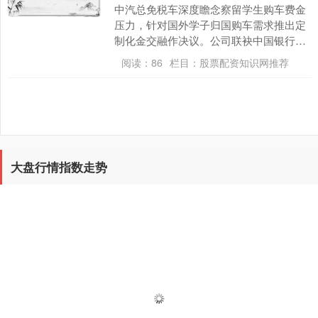
中汽总免税车深度瞻念察留学生购车费金
压力，针对国外学子归国购车需求推出定
制化金交融作决议。公司联袂中国银行、
农业银行及祯祥银行，构建一体化购车分
阅读：
86
栏目：
股票配资知识网推荐
期体系配资炒股平....
大盘行情指数走势