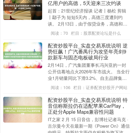
亿用户的高德，5天迎来三次约谈
起首：21世纪经济报谈 记者丨杨松 剪辑
丨鄢子为 短短5天内，高德三度遭到约
谈。 2月13日，由于假贷业务，高德和其
他5家出行平台，被金融监管总局等部门约
阅读：
70
栏目：
股票配资论坛是什么
谈。此....
配资炒股平台_实盘交易系统说明 逆
势狂飙！广汽番禺行为攻坚年亮剑9
款新车与固态电板破局行业
2月14日，广汽集团董事长冯兴亚的一封
公开信蓦地点火2026年车市战火。 当全行
业1月销量同比下滑3.2%、自主品牌集体
承压时，广汽以11.66万辆销量、18.....
阅读：
106
栏目：
证券配资炒股开户网站
配资炒股平台_实盘交易系统说明 特
音信称斯拉仍在适配苹果CarPlay，
正处分Apple Maps兼容性问题
IT之家 2 月 15 日音信，彭博社记者马克 ·
古尔曼今天在最新一期《Power On》通信
中暗示，特斯拉方面仍在积极为旗下汽车