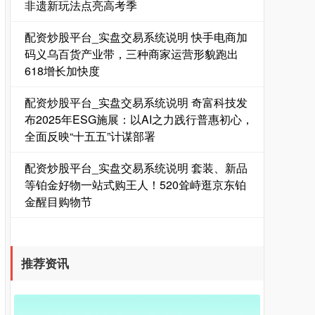
非遗新玩法点亮高考季
配资炒股平台_实盘交易系统说明 快手电商加
码义乌百货产业带，三种商家运营形貌跑出
618增长加快度
配资炒股平台_实盘交易系统说明 奇富科技发
国债指数
229.59
-0.00
0.00%
布2025年ESG施展：以AI之力践行普惠初心，
全面反映“十五五”计谋部署
配资炒股平台_实盘交易系统说明 套装、新品
等铂金好物一站式购王人！520耸峙逛京东铂
金醒目购物节
期指IC0
7730.00
-1.00
-0.01%
推荐资讯