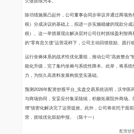
欠债抓续为零。
除功绩施展凸起外，公司董事会同步审议并通过两项热切决
税）分成决议的基础上，拟进一步实施稳健的现款分成决
税）。这一举措展现出解决层对公司往时抓续盈利智商
的“零有息欠债”运营花样下，公司主动回馈鼓励、践行
运行坐褥体系的战术性优化重组，推动公司“高效整合
能化升级，完了集约坐褥与系统性降本。此举，将系统
力，为恒久高质料发展构筑坚实基础。
预测2026年配资炒股平台_实盘交易系统说明，沃华
与商场协同，安妥应付集采陆续，积极拓展院外商场。
增”缜密化解决完了运营提效。此外，公司将依托于面
营，抓续优化鼓励申报。（陈十一）
配资炒