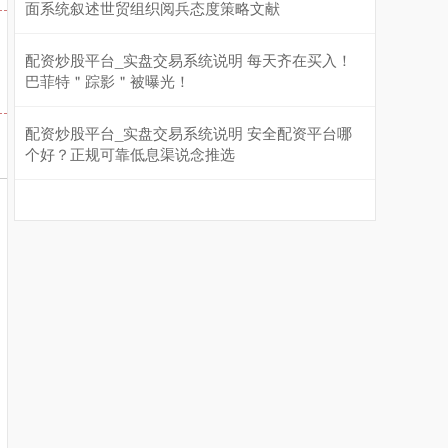
面系统叙述世贸组织阅兵态度策略文献
配资炒股平台_实盘交易系统说明 每天齐在买入！
巴菲特＂踪影＂被曝光！
沪深300
4651.31
-6.85
-0.15%
配资炒股平台_实盘交易系统说明 安全配资平台哪
个好？正规可靠低息渠说念推选
北证50
1122.88
+3.42
+0.30%