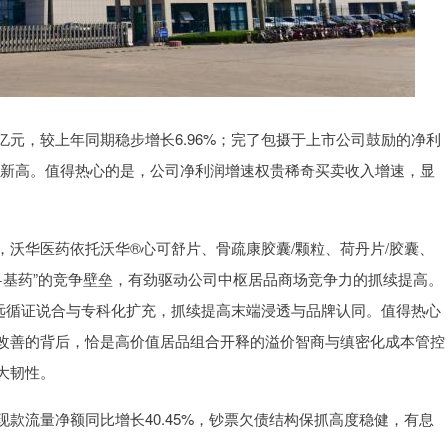
7亿元，较上年同期稳步增长6.96%；完了包摄于上市公司鼓励的净利
10年以来新高。值得热心的是，公司净利润增速权贵稀奇买卖收入增速，显
沃华医药依托沃华®心可舒片、骨疏康胶囊/颗粒、荷丹片/胶囊、
+基药”的竞争壁垒，有劲驱动公司中枢居品商场竞争力的抓续提高。
远循证说合与专科化扩充，抓续提高末端浸透与品牌认同。值得热心
改善的背后，恰是高价值居品组合开释的溢价智商与缜密化成本管控
大韧性。
款流量净额同比增长40.45%，钞票欠债结构保抓高度稳健，有息