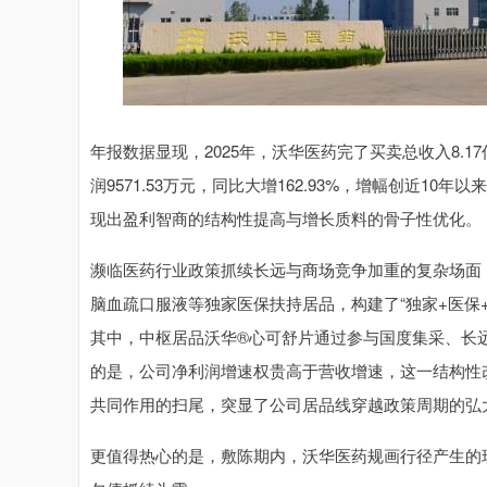
年报数据显现，2025年，沃华医药完了买卖总收入8.1
润9571.53万元，同比大增162.93%，增幅创近
现出盈利智商的结构性提高与增长质料的骨子性优化。
濒临医药行业政策抓续长远与商场竞争加重的复杂场面，
脑血疏口服液等独家医保扶持居品，构建了“独家+医保
其中，中枢居品沃华®心可舒片通过参与国度集采、长
的是，公司净利润增速权贵高于营收增速，这一结构性
共同作用的扫尾，突显了公司居品线穿越政策周期的弘
更值得热心的是，敷陈期内，沃华医药规画行径产生的现