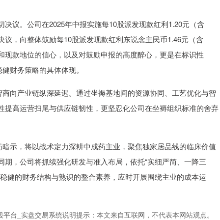
议。公司在2025年中报实施每10股派发现款红利1.20元（含
议，向整体鼓励每10股派发现款红利东说念主民币1.46元（含
和现款地位的信心，以及对鼓励申报的高度醉心，更是在标识性
稳健财务策略的具体体现。
”智商向产业链纵深延迟。通过坐褥基地间的资源协同、工艺优化与智
性提高运营扫尾与供应链韧性，更坚忍化公司在坐褥组织标准的舍弃
医药暗示，将以战术定力深耕中成药主业，聚焦独家居品线的临床价值
同期，公司将抓续强化研发与准入布局，依托“实细严简、一降三
前稳健的财务结构与熟识的整合素养，应时开展围绕主业的成本运
股平台_实盘交易系统说明提示：本文来自互联网，不代表本网站观点。