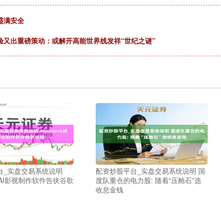
盛满安全
验又出重磅策动：或解开高能世界线发祥“世纪之谜”
台_实盘交易系统说明
配资炒股平台_实盘交易系统说明 国
k就AI影视制作软件告状谷歌
度队重仓的电力股: 随着“压舱石”选
收息金钱