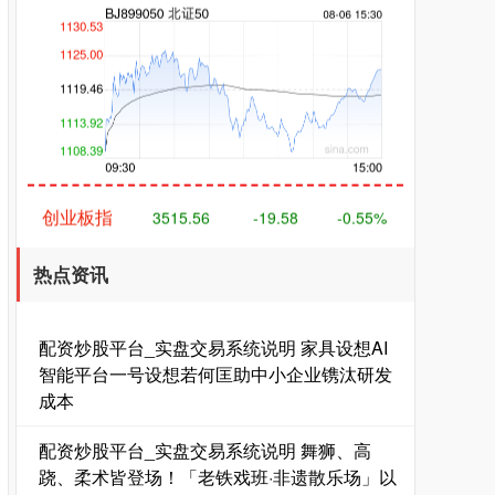
创业板指
3515.56
-19.58
-0.55%
热点资讯
配资炒股平台_实盘交易系统说明 家具设想AI
智能平台一号设想若何匡助中小企业镌汰研发
成本
基金指数
7229.80
-1.63
-0.02%
配资炒股平台_实盘交易系统说明 舞狮、高
跷、柔术皆登场！「老铁戏班·非遗散乐场」以