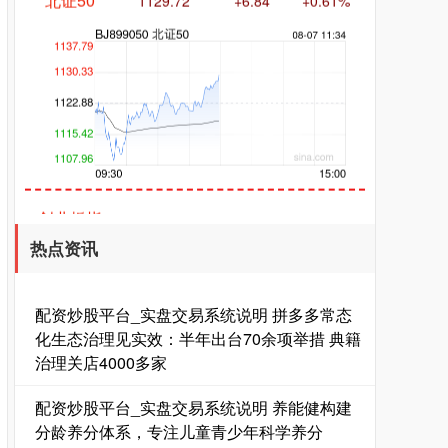
创业板指
3577.20
+61.64
+1.75%
热点资讯
配资炒股平台_实盘交易系统说明 拼多多常态
化生态治理见实效：半年出台70余项举措 典籍
治理关店4000多家
基金指数
7236.70
+6.90
+0.10%
配资炒股平台_实盘交易系统说明 养能健构建
分龄养分体系，专注儿童青少年科学养分