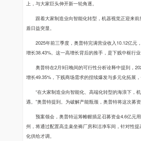
上，与大家巨头伸开新一轮角逐。
跟着大家制造业向智能化转型，机器视觉正迎来前所
盾日益突显。
2025年前三季度，奥普特完满营业收入10.12亿元，
增长38.43%。这一高增长背后的推手，是下贱中枢行
奥普特在2月9日晚间的可行性分析诠释中提到，2025
增长49.35%，下贱商场需求的捏续爆发与多元化拓
“在大家制造业向智能化、高端化转型的海浪下，机
遇。”奥普特提到。为破解产能瓶颈，奥普特将这次募
预案领会，奥普特运筹帷幄插足召募资金4.6亿元用于
州，将通过配置高圭臬坐褥厂房和洁净车间，针对性提
化供给才调。