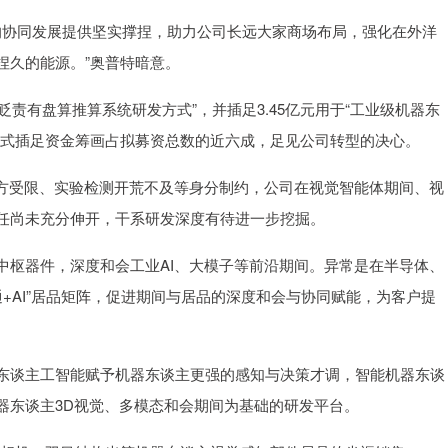
阵的协同发展提供坚实撑捏，助力公司长远大家商场布局，强化在外洋
捏久的能源。”奥普特暗意。
贬责有盘算推算系统研发方式”，并插足3.45亿元用于“工业级机器东
方式插足资金筹画占拟募资总数的近六成，足见公司转型的决心。
方受限、实验检测开荒不及等身分制约，公司在视觉智能体期间、视
任尚未充分伸开，干系研发深度有待进一步挖掘。
枢器件，深度和会工业AI、大模子等前沿期间。异常是在半导体、
通+AI”居品矩阵，促进期间与居品的深度和会与协同赋能，为客户提
谈主工智能赋予机器东谈主更强的感知与决策才调，智能机器东谈
器东谈主3D视觉、多模态和会期间为基础的研发平台。