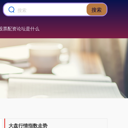
搜索
股票配资论坛是什么
上证综指
3919.51
+19.16
+0.49%
深证成指
14295.08
+184.96
+1.31%
大盘行情指数走势