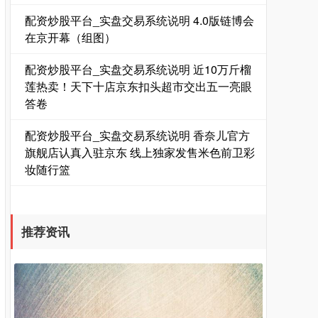
配资炒股平台_实盘交易系统说明 4.0版链博会
在京开幕（组图）
配资炒股平台_实盘交易系统说明 近10万斤榴
莲热卖！天下十店京东扣头超市交出五一亮眼
答卷
国债指数
229.64
+0.05
+0.02%
配资炒股平台_实盘交易系统说明 香奈儿官方
旗舰店认真入驻京东 线上独家发售米色前卫彩
妆随行篮
推荐资讯
期指IC0
7811.60
+98.20
+1.27%