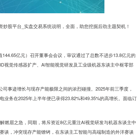
炒股平台_实盘交易系统说明，全面，助您挖掘后劲主题契机！
市值144.65亿元）召开董事会会议，审议通过了总数不进步13.8亿元的
D视觉传感器扩产、AI智能视觉研发及工业级机器东谈主中枢零部
事迹增长与现存产能极限之间的浓烈碰撞。2025年前三季度，
业务在2025年上半年便已录得23.82%和49.35%的高增长。面临订
解燃眉之急，同期，将斥资近8亿元重注AI视觉研发与机器东谈主中
”赛谈，冲突现存产能镣铐，在东谈主工智能与高端制造的外洋赛谈