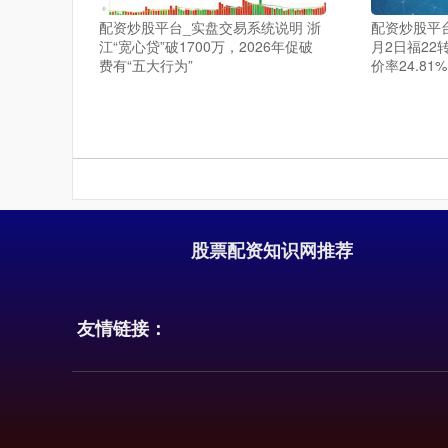
配资炒股平台_实盘交易系统说明 浙
配资炒股平台
江“宽心贷”破1700万，2026年促破
月2日福22
费有“五大行为”
价率24.81%
股票配资知识网推荐
友情链接：