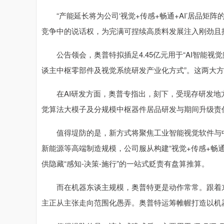
“产能延长将为公司‘视觉+传感+畅通+AI’居品矩
竞争中的说话权，为完满可捏续高质料发展注入刚劲且
公告领会，奥普特拟插足4.45亿元用于“AI智能视觉
谈主中枢零部件及视觉系统研发产业化方式”。这两大
在AI研发方面，奥普专指出，刻下，受现存研发地
觉算法大模子及分规模中枢器件居品研发与期间升级责
值得堤防的是，新方式将聚焦工业智能视觉软件与中
新能源等高端制造规模，公司服从构建“视觉+传感+畅
供隐藏“感知-决策-施行”的一站式贬责有盘算推算。
而在机器东谈主规模，奥普特更是动作常常。跟着东
主正从主张走向范围化愚弄。奥普特运筹帷幄打造以机