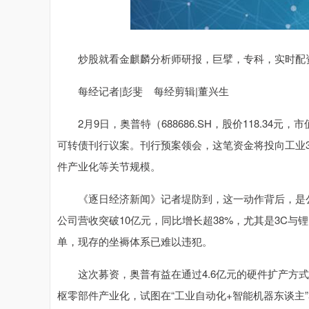
炒股就看金麒麟分析师研报，巨擘，专科，实时配资
每经记者|彭斐 每经剪辑|董兴生
2月9日，奥普特（688686.SH，股价118.34元，
可转债刊行议案。刊行预案领会，这笔资金将投向工业3
件产业化等关节规模。
《逐日经济新闻》记者堤防到，这一动作背后，是公司
公司营收突破10亿元，同比增长超38%，尤其是3C与锂电
单，现存的坐褥体系已难以违犯。
这次募资，奥普有益在通过4.6亿元的硬件扩产方式
枢零部件产业化，试图在“工业自动化+智能机器东谈主